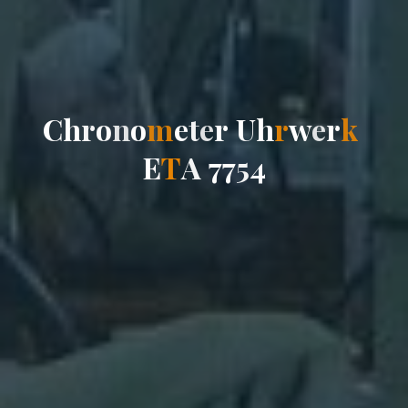
C
h
r
o
n
o
m
e
t
e
r
U
h
r
w
e
r
k
E
T
A
7
7
5
4