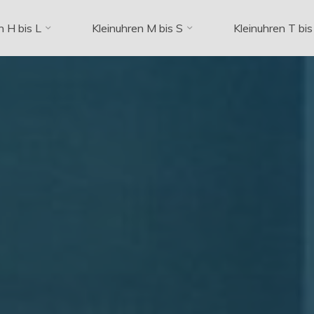
n H bis L
Kleinuhren M bis S
Kleinuhren T bis