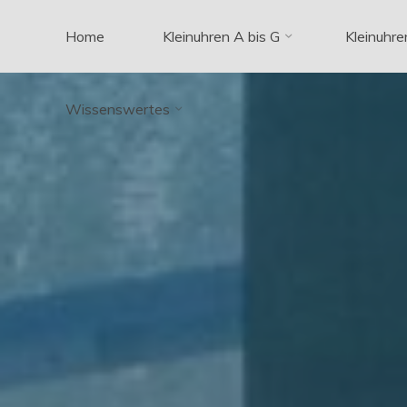
Zum
Home
Kleinuhren A bis G
Kleinuhre
Inhalt
springen
Wissenswertes