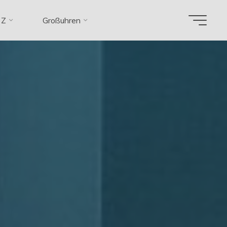
 Z
Großuhren