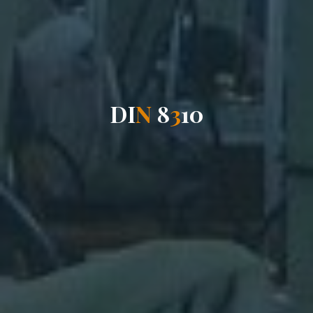
D
I
N
8
3
1
0