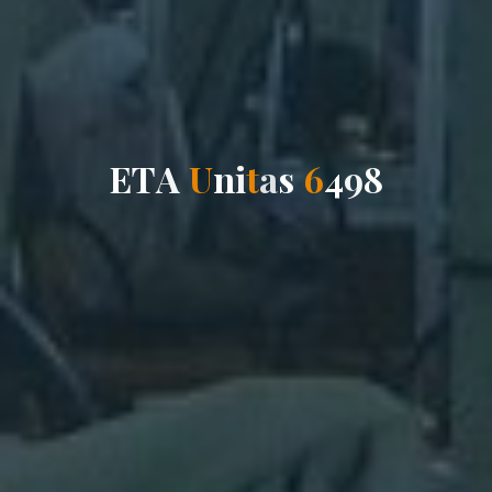
E
T
A
U
n
i
t
a
s
6
4
9
8