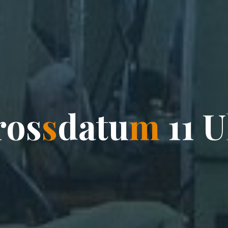
r
o
s
s
d
a
t
u
m
1
1
U