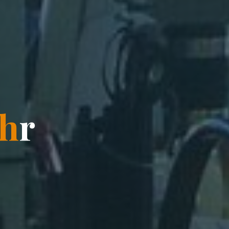
h
U
r
r