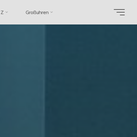
 Z
Großuhren