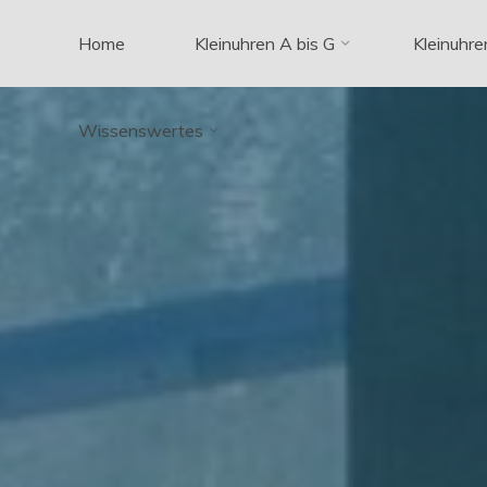
Zum
Home
Kleinuhren A bis G
Kleinuhre
Inhalt
springen
Wissenswertes