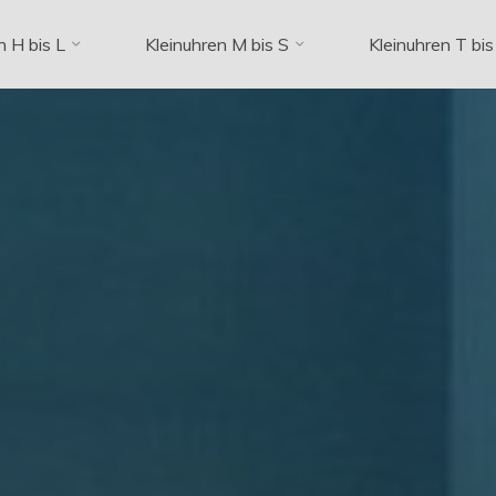
n H bis L
Kleinuhren M bis S
Kleinuhren T bis