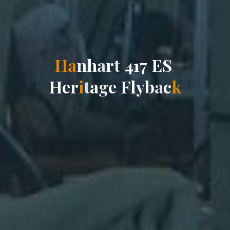
H
a
n
h
a
r
t
4
1
7
E
S
H
e
r
i
t
a
g
e
F
l
y
b
a
c
k