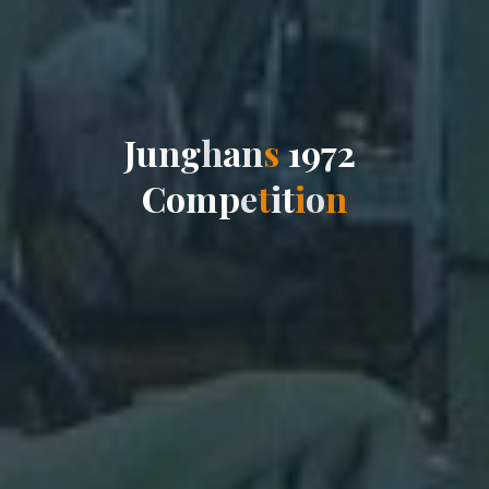
J
u
n
g
h
a
n
s
1
9
7
2
C
o
m
p
e
t
i
t
i
o
n