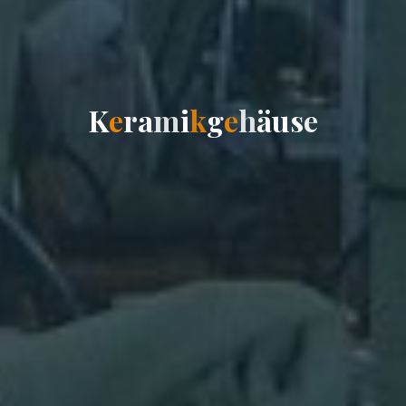
K
e
r
a
m
i
k
g
e
h
ä
u
s
e