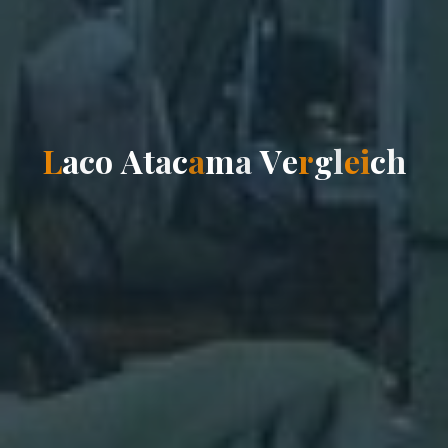
L
a
c
o
A
t
a
c
a
m
a
V
e
r
g
l
e
i
c
h