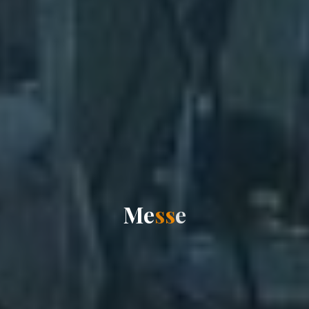
M
e
s
s
e