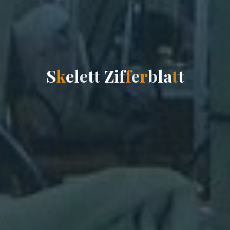
S
k
e
l
e
t
t
Z
i
f
f
e
r
b
l
a
t
t