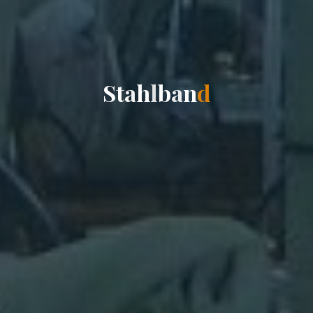
S
t
a
h
l
b
a
n
d