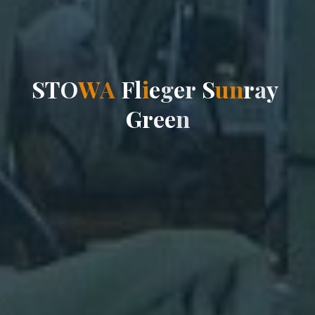
S
T
O
W
A
F
l
i
e
g
e
r
S
u
n
r
a
y
G
r
e
e
n