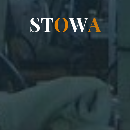
T
S
T
O
W
A