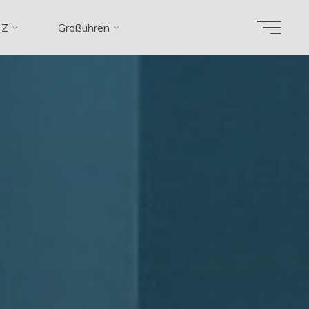
 Z
Großuhren