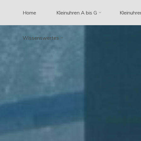
Zum
Home
Kleinuhren A bis G
Kleinuhre
Inhalt
springen
Wissenswertes