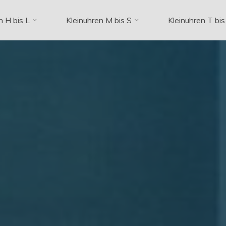
n H bis L
Kleinuhren M bis S
Kleinuhren T bis