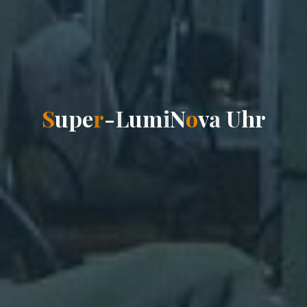
S
u
p
e
r
-
L
u
m
i
N
o
v
a
U
h
r