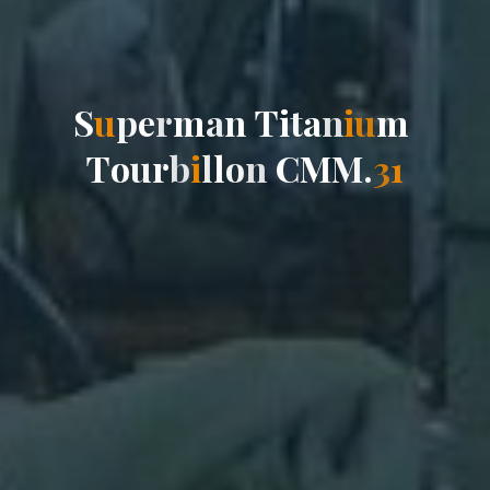
S
u
p
e
r
m
a
n
T
i
t
a
n
i
u
m
T
o
u
r
b
i
l
l
o
n
C
M
M
.
3
1