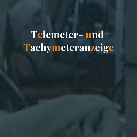
T
e
l
e
m
e
t
e
r
-
u
n
d
T
a
c
h
y
m
e
t
e
r
a
n
z
e
i
g
e