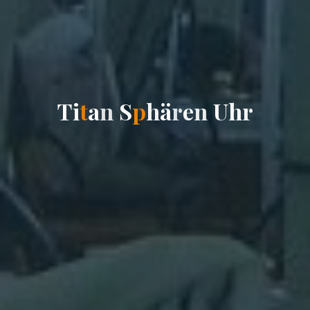
T
i
t
a
n
S
p
h
ä
r
e
n
U
h
r