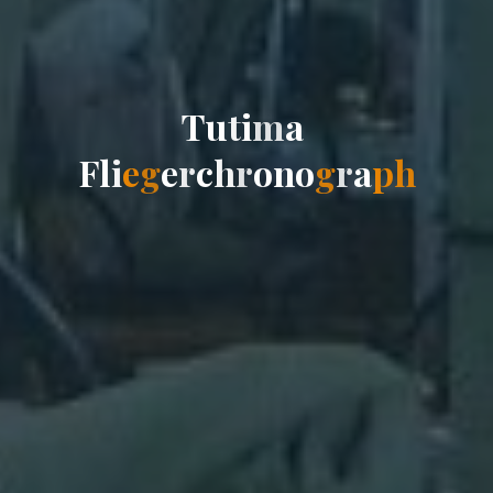
T
u
t
i
m
a
F
l
i
e
g
e
r
c
h
r
o
n
o
g
r
a
p
h