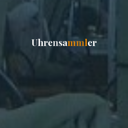
U
h
r
e
n
s
a
m
m
l
e
r