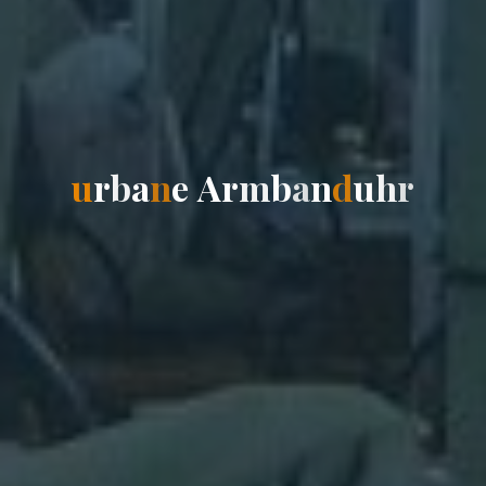
u
r
b
a
n
e
A
r
m
b
a
n
d
u
h
r