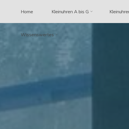
Zum
Home
Kleinuhren A bis G
Kleinuhre
Inhalt
springen
Wissenswertes