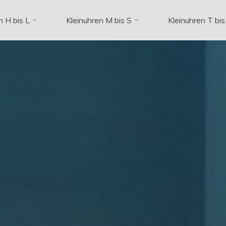
n H bis L
Kleinuhren M bis S
Kleinuhren T bis