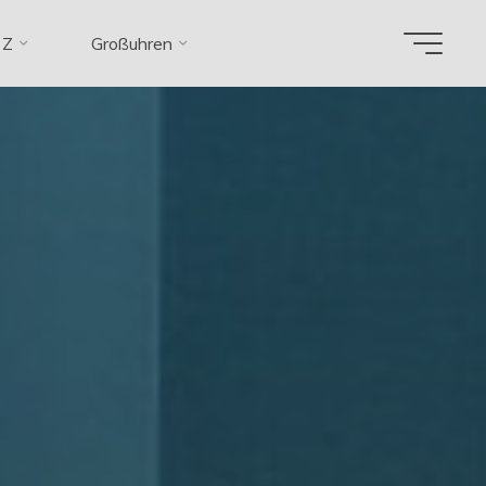
 Z
Großuhren