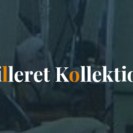
i
l
l
e
r
e
t
K
o
l
l
e
k
t
i