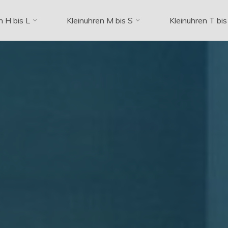
n H bis L
Kleinuhren M bis S
Kleinuhren T bis