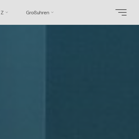
 Z
Großuhren