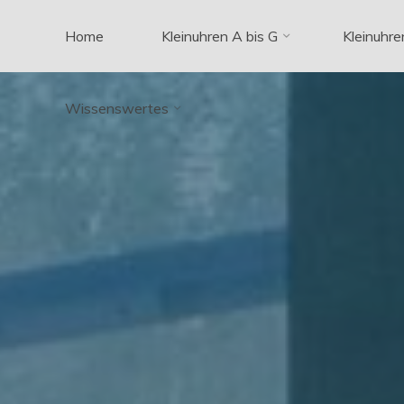
Zum
Home
Kleinuhren A bis G
Kleinuhre
Inhalt
springen
Wissenswertes