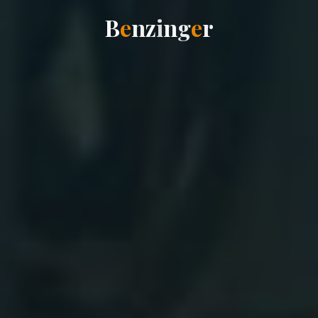
B
e
n
z
i
n
g
e
r