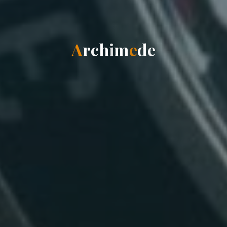
A
r
c
h
i
m
e
d
e