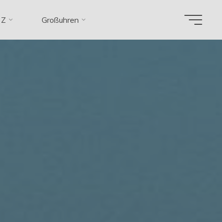
 Z
Großuhren