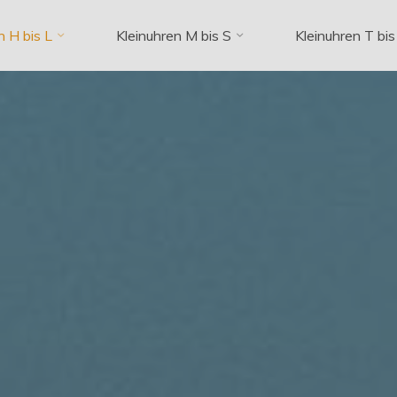
n H bis L
Kleinuhren M bis S
Kleinuhren T bis