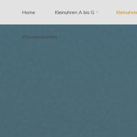
Zum
Home
Kleinuhren A bis G
Kleinuhre
Inhalt
springen
Wissenswertes