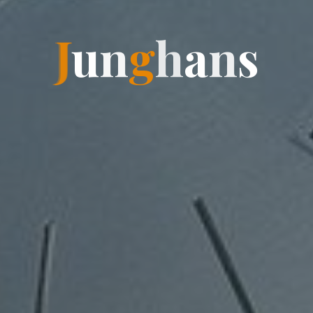
J
u
n
g
h
a
n
s