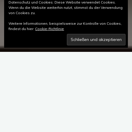
Datenschutz und Cookies: Diese Website verwendet Cookies.
Wenn du die Website weiterhin nutzt, stimmst du der Verwendung
von Cookies zu.
Weitere Informationen, beispielsweise zur Kontrolle von Cookies,
findest du hier:
Cookie-Richtlinie
BORGWARD – Die Geschichte.
Ein Uhrwerk, ein Zahnrad und eine Zigarrenkiste.
Es ist nicht gerade naheliegend, dass ein zwölfjähriger Junge
daraus ein Auto konstruiert. Und doch ist es das erste Werk
eines genialen Autokonstrukteurs bevor er
Automobilgeschichte schreibt.
Der Name BORGWARD steht seit Jahrzehnten für Qualität,