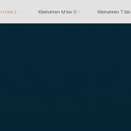
n H bis L
Kleinuhren M bis S
Kleinuhren T bis