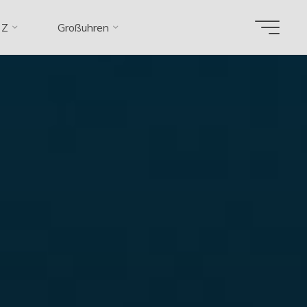
 Z
Großuhren