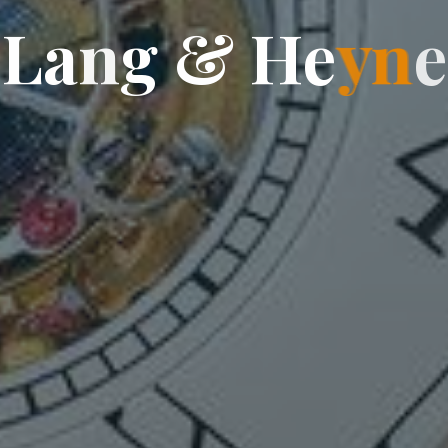
L
a
n
g
&
H
e
y
n
e