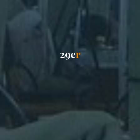
2
9
e
r