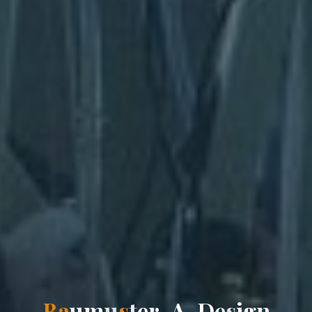
B
a
u
m
u
s
t
e
r
-
A
-
D
e
s
i
g
n