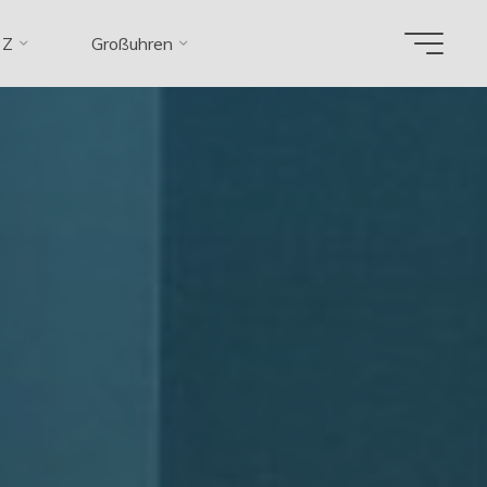
 Z
Großuhren