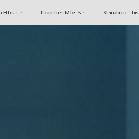
n H bis L
Kleinuhren M bis S
Kleinuhren T bis