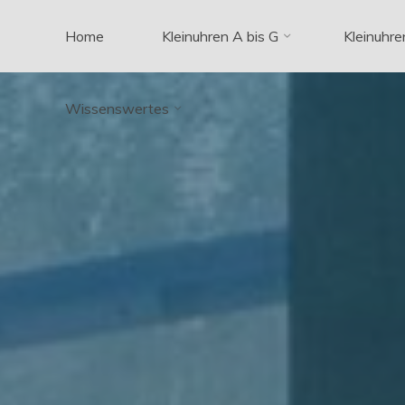
Zum
Home
Kleinuhren A bis G
Kleinuhre
Inhalt
springen
Wissenswertes