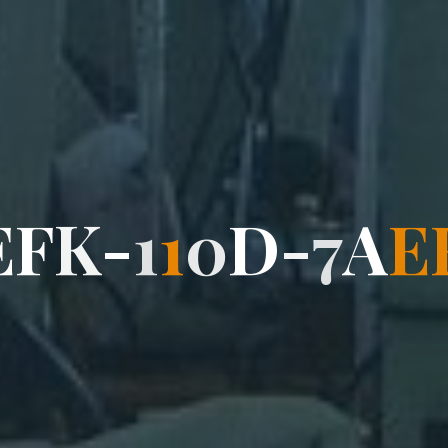
E
F
K
-
1
1
0
D
-
7
A
E