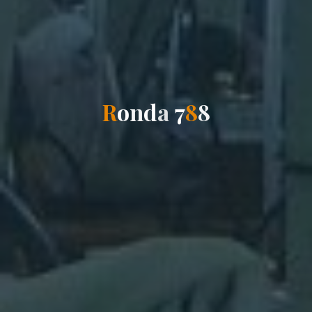
R
o
n
d
a
7
8
8