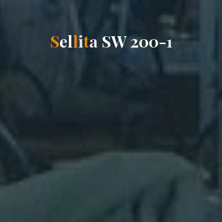
S
e
l
l
i
t
a
S
W
2
0
0
-
1