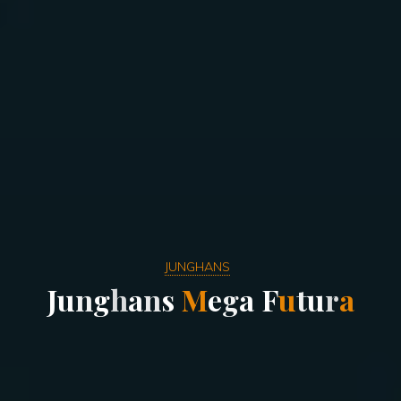
JUNGHANS
J
u
n
g
h
a
n
s
M
e
g
a
F
u
t
u
r
a