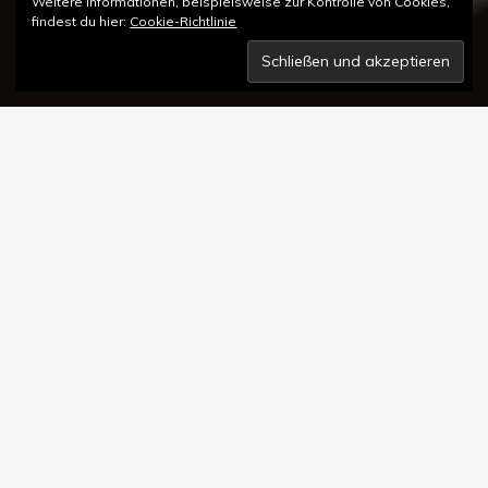
Weitere Informationen, beispielsweise zur Kontrolle von Cookies,
findest du hier:
Cookie-Richtlinie
Mit der
GMT Guilloche
präsentiert die Glashütter Manufaktur
Moritz Grossmann nicht nur eine technische Meisterleistung,
sondern auch ein ästhetisches Statement – für Menschen mit
Weitblick, Sinn für Handwerk und einer Leidenschaft für das
Besondere. Die
zwei neuen Modellvarianten
in mattem Grün
und ausdrucksstarkem Orange erzählen von einer Reise rund
um den Globus – eingefangen in feiner Guillochierung und
kosmopolitischer Farbgebung.