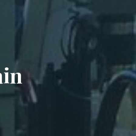
a
i
n