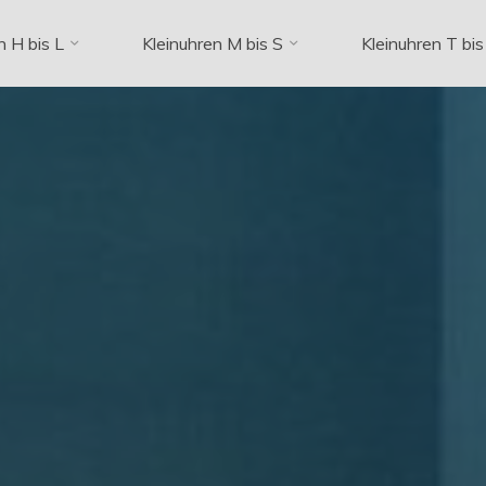
n H bis L
Kleinuhren M bis S
Kleinuhren T bis