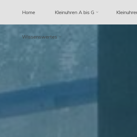
Zum
Home
Kleinuhren A bis G
Kleinuhre
Inhalt
springen
Wissenswertes