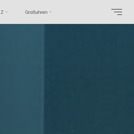
 Z
Großuhren