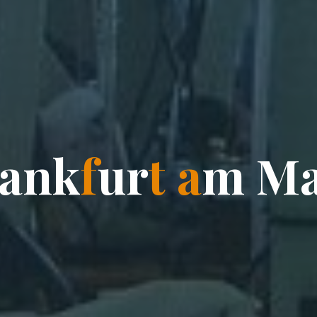
a
n
k
f
u
r
t
a
m
M