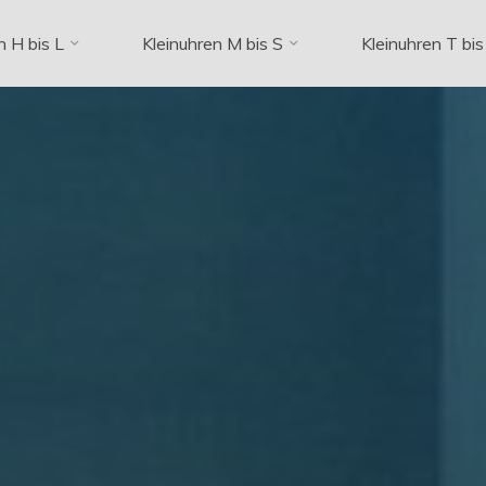
n H bis L
Kleinuhren M bis S
Kleinuhren T bis