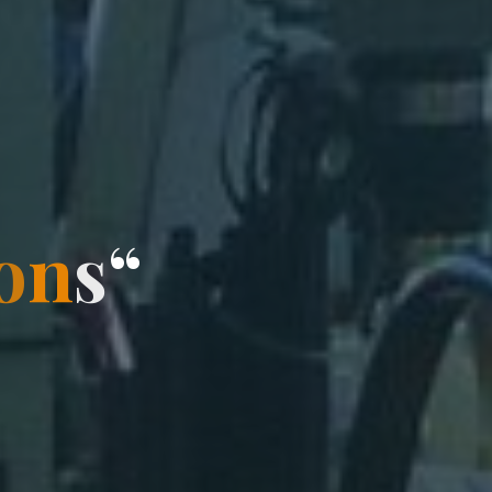
o
n
s
“