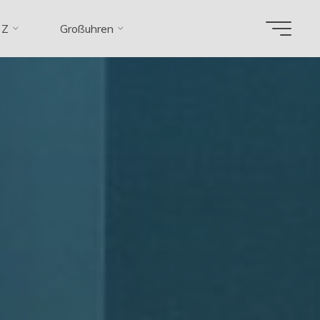
 Z
Großuhren