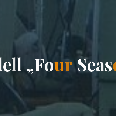
d
e
l
l
„
F
o
u
r
S
e
a
s