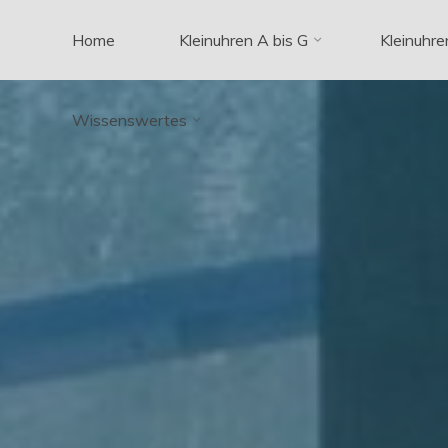
Zum
Home
Kleinuhren A bis G
Kleinuhre
Inhalt
springen
Wissenswertes