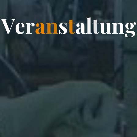
V
e
r
a
n
s
t
a
l
t
u
n
g