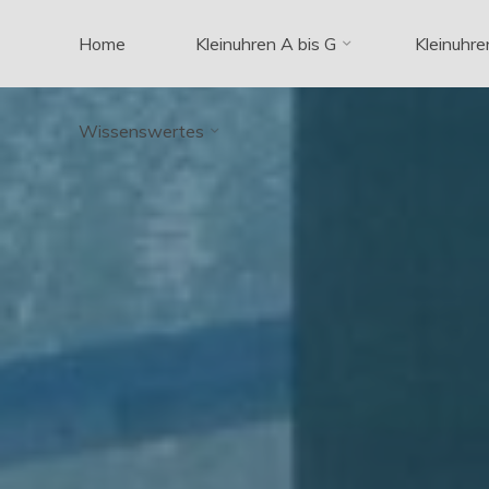
Zum
Home
Kleinuhren A bis G
Kleinuhre
Inhalt
springen
Wissenswertes