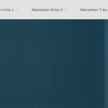
n H bis L
Kleinuhren M bis S
Kleinuhren T bis