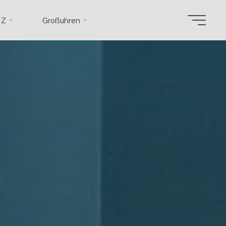
 Z
Großuhren