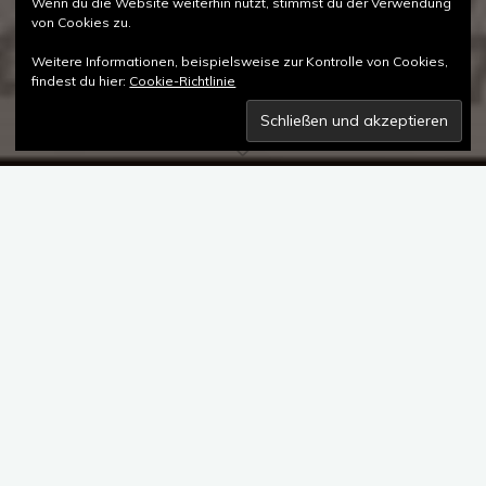
Wenn du die Website weiterhin nutzt, stimmst du der Verwendung
von Cookies zu.
Weitere Informationen, beispielsweise zur Kontrolle von Cookies,
findest du hier:
Cookie-Richtlinie
Für
unabhängige Uhrenmarken
ist es oft eine
Herausforderung, im klassischen Uhrenfachhandel gelistet zu
werden. Doch der reine Direktvertrieb über das Internet ersetzt
die stationäre Präsenz nur bedingt. Denn gerade Modelle im
höherpreisigen oder Luxussegment wollen Uhrenliebhaber erst
am eigenen Handgelenk testen, bevor sie eine
Kaufentscheidung treffen.