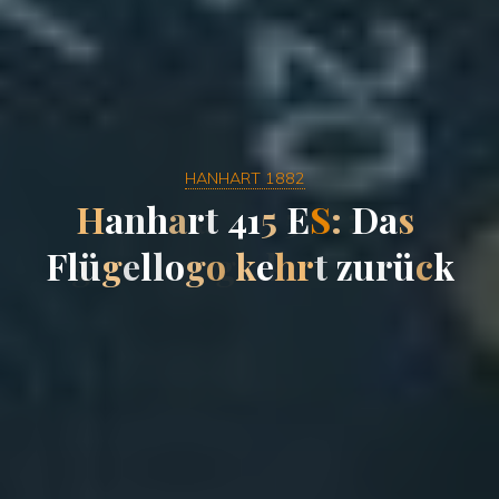
HANHART 1882
H
a
n
h
a
r
t
4
1
5
E
S
:
D
a
s
F
l
ü
g
e
l
l
o
g
o
k
e
h
r
t
z
u
r
ü
c
k