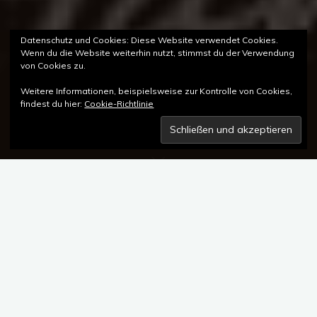
Datenschutz und Cookies: Diese Website verwendet Cookies.
Wenn du die Website weiterhin nutzt, stimmst du der Verwendung
von Cookies zu.
Weitere Informationen, beispielsweise zur Kontrolle von Cookies,
findest du hier:
Cookie-Richtlinie
Die
neue 415 ES
vereint das zeitlose Design des Originals mit
modernen Materialien und Technologien und bleibt so der
traditionsreichen Geschichte der Marke Hanhart treu, während
sie gleichzeitig den Anforderungen der heutigen Zeit gerecht
wird.